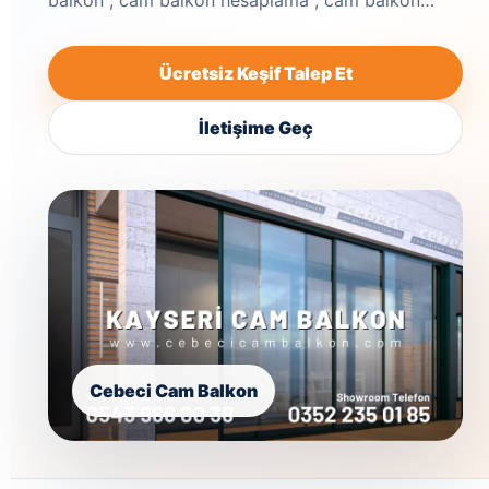
balkon , cam balkon hesaplama , cam balkon…
Ücretsiz Keşif Talep Et
İletişime Geç
Cebeci Cam Balkon