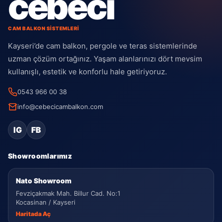
cebeci
CAM BALKON SİSTEMLERİ
Kayseri’de cam balkon, pergole ve teras sistemlerinde
uzman çözüm ortağınız. Yaşam alanlarınızı dört mevsim
kullanışlı, estetik ve konforlu hale getiriyoruz.
0543 966 00 38
info@cebecicambalkon.com
IG
FB
Showroomlarımız
Nato Showroom
Fevziçakmak Mah. Billur Cad. No:1
Kocasinan / Kayseri
Haritada Aç