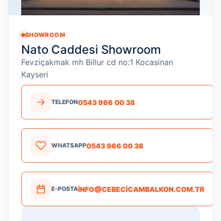
SHOWROOM
Nato Caddesi Showroom
Fevziçakmak mh Billur cd no:1 Kocasinan
Kayseri
0543 966 00 38
TELEFON
0543 966 00 38
WHATSAPP
INFO@CEBECICAMBALKON.COM.TR
E-POSTA