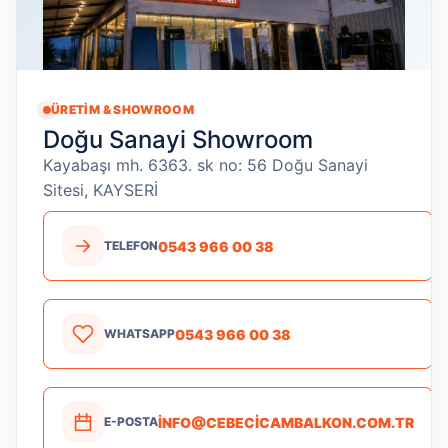
ÜRETIM & SHOWROOM
Doğu Sanayi Showroom
Kayabaşı mh. 6363. sk no: 56 Doğu Sanayi
Sitesi, KAYSERİ
0543 966 00 38
TELEFON
0543 966 00 38
WHATSAPP
INFO@CEBECICAMBALKON.COM.TR
E-POSTA