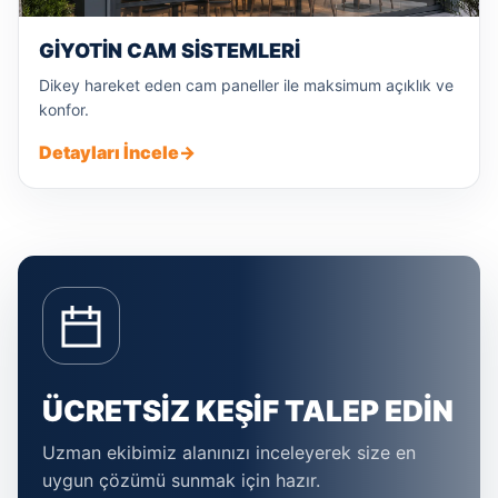
GIYOTIN CAM SISTEMLERI
Dikey hareket eden cam paneller ile maksimum açıklık ve
konfor.
Detayları İncele
→
ÜCRETSIZ KEŞIF TALEP EDIN
Uzman ekibimiz alanınızı inceleyerek size en
uygun çözümü sunmak için hazır.