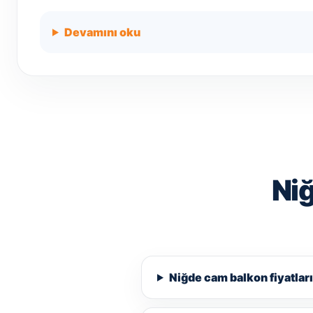
Devamını oku
Niğ
Niğde cam balkon fiyatlar