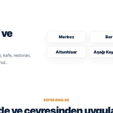
 ve
Merkez
Bor
Altunhisar
Aşağı Ka
, kafe, restoran,
ruz.
REFERANSLAR
de ve çevresinden uygu