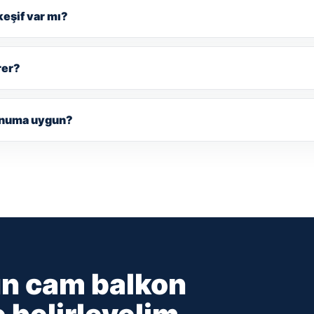
keşif var mı?
rer?
onuma uygun?
un cam balkon