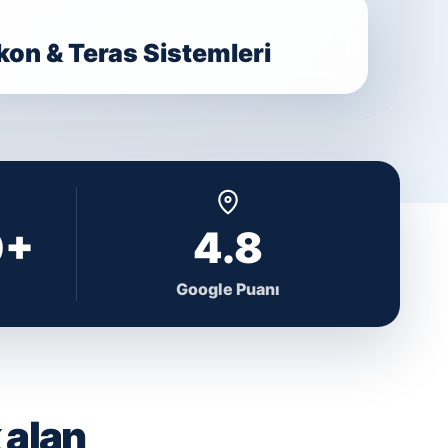
on & Teras Sistemleri
0+
4.8
Google Puanı
 alan