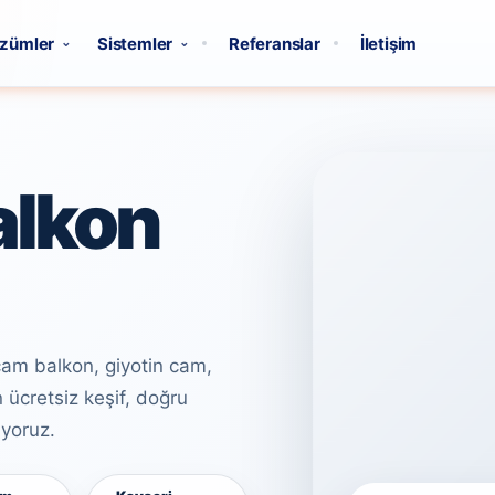
zümler
Sistemler
Referanslar
İletişim
alkon
cam balkon, giyotin cam,
 ücretsiz keşif, doğru
uyoruz.