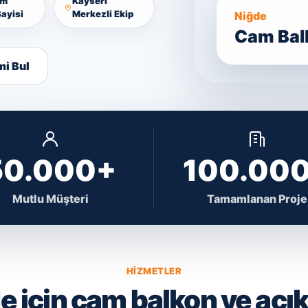
am
Kayseri
ayisi
Merkezli Ekip
Niğde
Cam Balk
mi Bul
50.000+
100.00
Mutlu Müşteri
Tamamlanan Proje
HIZMETLER
e için cam balkon ve açık