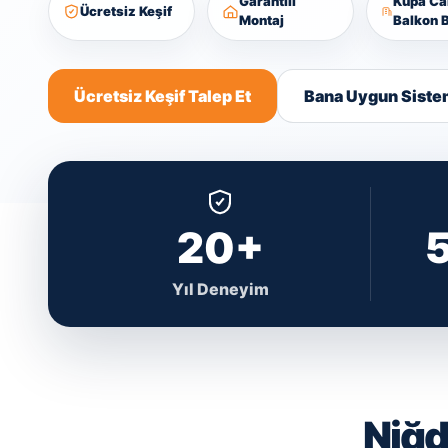
Garantili
Kupa C
Ücretsiz Keşif
Montaj
Balkon B
Ücretsiz Keşif Talep Et
Bana Uygun Siste
20+
Yıl Deneyim
Niğd