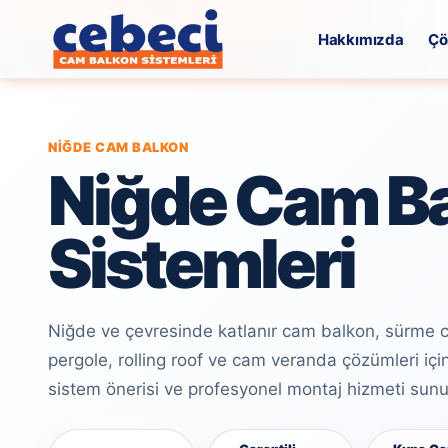
Hakkımızda
Çö
NIĞDE CAM BALKON
Niğde Cam B
Sistemleri
Niğde ve çevresinde katlanır cam balkon, sürme 
pergole, rolling roof ve cam veranda çözümleri için
sistem önerisi ve profesyonel montaj hizmeti sun