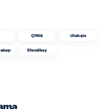
Çiftlik
Ulukışla
yabaşı
Efendibey
lama