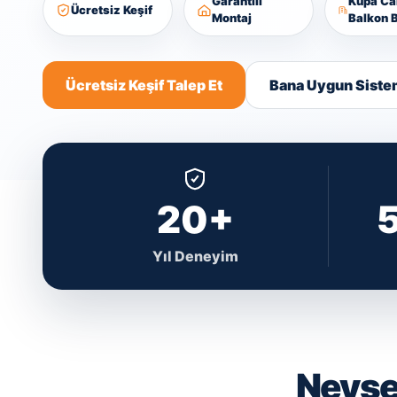
Garantili
Kupa C
Ücretsiz Keşif
Montaj
Balkon B
Ücretsiz Keşif Talep Et
Bana Uygun Siste
20+
Yıl Deneyim
Nevşeh