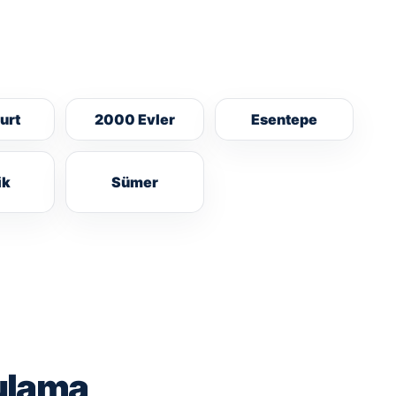
urt
2000 Evler
Esentepe
ik
Sümer
ulama