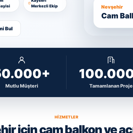
am
Kayseri
ayisi
Merkezli Ekip
Nevşehir
Cam Balk
mi Bul
50.000+
100.00
Mutlu Müşteri
Tamamlanan Proje
HIZMETLER
ir için cam balkon ve aç