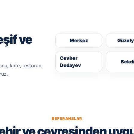
şif ve
Merkez
Güzely
Cevher
Bekd
Dudayev
nu, kafe, restoran,
ruz.
REFERANSLAR
ehir ve çevresinden uyg