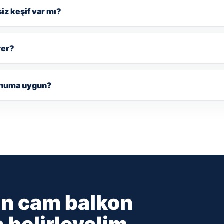
iz keşif var mı?
rer?
onuma uygun?
un cam balkon