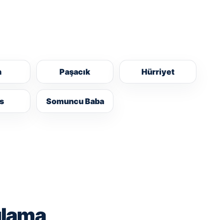
h
Paşacık
Hürriyet
s
Somuncu Baba
ulama