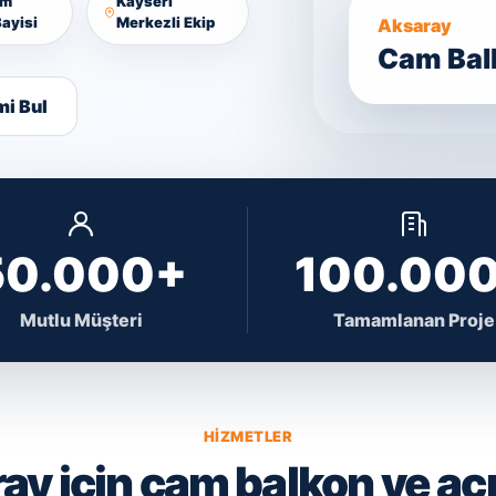
am
Kayseri
ayisi
Merkezli Ekip
Aksaray
Cam Balk
mi Bul
50.000+
100.00
Mutlu Müşteri
Tamamlanan Proje
HIZMETLER
ay için cam balkon ve açı