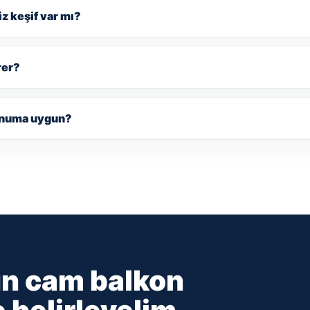
z keşif var mı?
rer?
onuma uygun?
un cam balkon