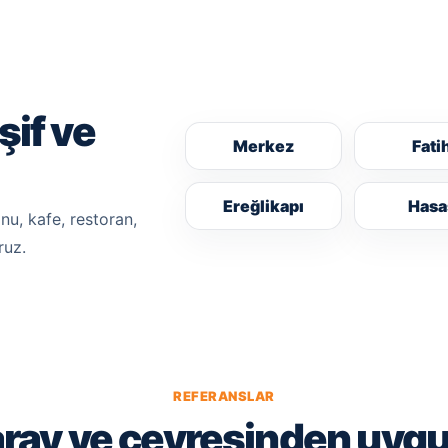
if ve
Merkez
Fati
Ereğlikapı
Hasa
nu, kafe, restoran,
ruz.
REFERANSLAR
ray ve çevresinden uyg