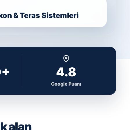
on & Teras Sistemleri
0+
4.8
Google Puanı
k alan